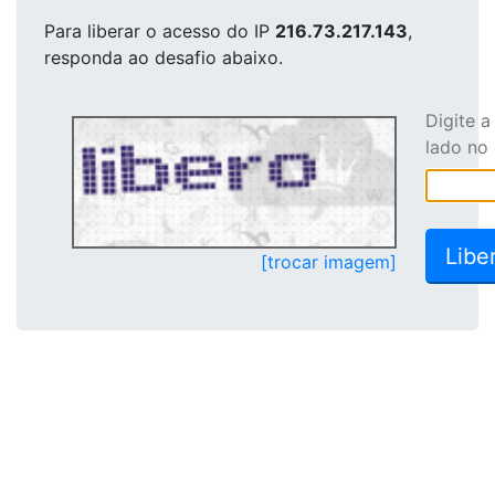
Para liberar o acesso
do IP
216.73.217.143
,
responda ao desafio abaixo.
Digite 
lado no
[trocar imagem]