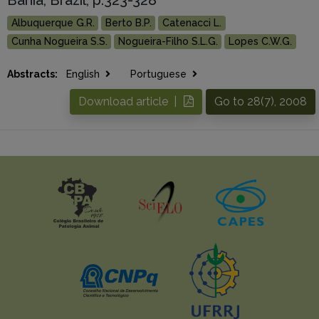
Albuquerque G.R.
Berto B.P.
Catenacci L.
Cunha Nogueira S.S.
Nogueira-Filho S.L.G.
Lopes C.W.G.
Abstracts:
English
Portuguese
Download article |
Go to 28(7), 2008