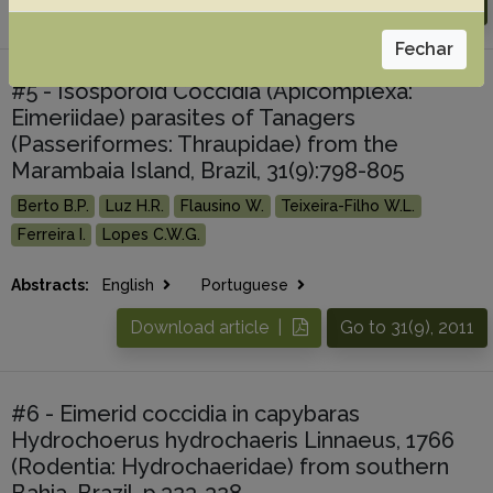
Download article |
Go to 33(12), 2013
Fechar
#5 - Isosporoid Coccidia (Apicomplexa:
Eimeriidae) parasites of Tanagers
(Passeriformes: Thraupidae) from the
Marambaia Island, Brazil, 31(9):798-805
Berto B.P.
Luz H.R.
Flausino W.
Teixeira-Filho W.L.
Ferreira I.
Lopes C.W.G.
Abstracts:
English
Portuguese
Download article |
Go to 31(9), 2011
#6 - Eimerid coccidia in capybaras
Hydrochoerus hydrochaeris Linnaeus, 1766
(Rodentia: Hydrochaeridae) from southern
Bahia, Brazil, p.323-328