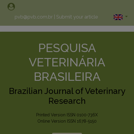
pvb@pvb.com.br
|
Submit your article
PESQUISA
VETERINÁRIA
BRASILEIRA
Brazilian Journal of Veterinary
Research
Printed Version ISSN 0100-736X
Online Version ISSN 1678-5150