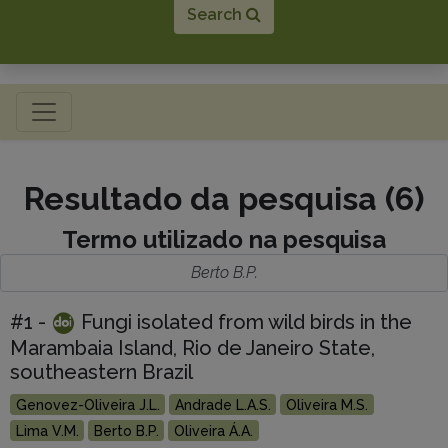
Search
Toggle navigation
Resultado da pesquisa (6)
Termo utilizado na pesquisa
Berto B.P.
#1 -
Fungi isolated from wild birds in the
Marambaia Island, Rio de Janeiro State,
southeastern Brazil
Genovez-Oliveira J.L.
Andrade L.A.S.
Oliveira M.S.
Lima V.M.
Berto B.P.
Oliveira Á.A.