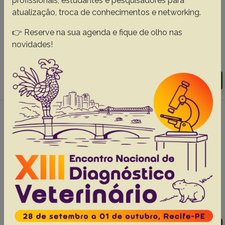
profissionais, estudantes e pesquisadores para
asymptomatic cats, 35(12):980-988
atualização, troca de conhecimentos e networking.
Dos Santos C.S.
De Jesus V.L.T.
McIntosh D.
Berto B.P.
👉 Reserve na sua agenda e fique de olho nas
Lopes C.W.G.
novidades!
Abstracts:
English
Portuguese
Download article |
Go to 35(12), 2015
#4 - Eimeria spp. from Japanese quails
(Coturnix japonica): new characteristic
features and diagnostic tools, 33(12):1441-
1447
Berto B.P.
Borba H.R.
Lima V.M.
Flausino W.
Teixeira-Filho W.L.
Lopes C.W.G.
Abstracts:
English
Portuguese