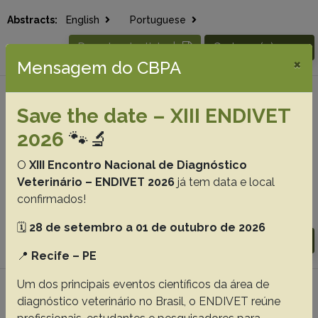
Abstracts:
English
Portuguese
Download article |
Go to 44(0), 2024
×
Mensagem do CBPA
#2 -
Report of coccidiosis in a free-living
Save the date – XIII ENDIVET
green-winged saltator Saltator similis in
2026
🐾🔬
Itatiaia National Park in southeastern Brazil
Maronezi C.
Ortúzar-Ferreira C.N.
Andrade L.A.S.
O
XIII Encontro Nacional de Diagnóstico
Caruncho C.M.S.
Oliveira M.S.
Berto B.P.
Veterinário – ENDIVET 2026
já tem data e local
confirmados!
Abstracts:
English
Portuguese
🗓️
28 de setembro a 01 de outubro de 2026
Download article |
Go to 44(0), 2024
📍
Recife – PE
Um dos principais eventos científicos da área de
#3 - Co-infection by Tritrichomonas foetus
diagnóstico veterinário no Brasil, o ENDIVET reúne
and Pentatrichomonas hominis in