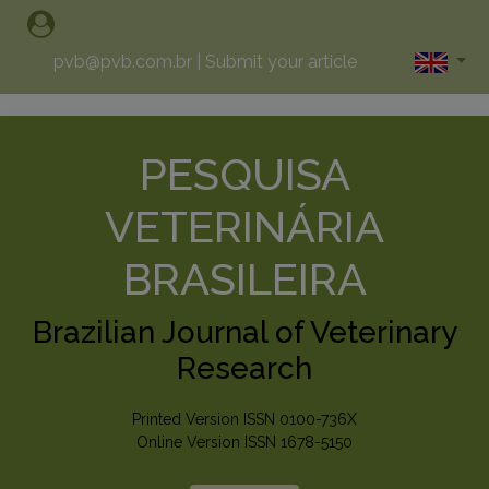
pvb@pvb.com.br
|
Submit your article
PESQUISA
VETERINÁRIA
BRASILEIRA
Brazilian Journal of Veterinary
Research
Printed Version ISSN 0100-736X
Online Version ISSN 1678-5150