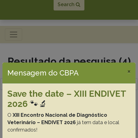
Search
Toggle navigation
Resultado da pesquisa (4)
×
Mensagem do CBPA
Termo utilizado na pesquisa
Bovine herpesvirus-5
Save the date – XIII ENDIVET
#1 - Meningoencephalitis by bovine
2026
🐾🔬
herpesvirus-5, p. 251-260
O
XIII Encontro Nacional de Diagnóstico
Rissi D.R.
Rech R.R.
Flores E.F.
Kommers G.D.
Veterinário – ENDIVET 2026
já tem data e local
Barros C.S.L.
confirmados!