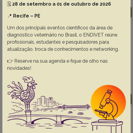
Abstracts:
English
Portuguese
🗓️
28 de setembro a 01 de outubro de 2026
Download article |
Go to 27(7), 2007
📍
Recife – PE
Um dos principais eventos científicos da área de
#2 - Epidemiologia, sinais clínicos e
diagnóstico veterinário no Brasil, o ENDIVET reúne
distribuição das lesões encefálicas em
profissionais, estudantes e pesquisadores para
bovinos afetados por meningoencefalite por
atualização, troca de conhecimentos e networking.
herpesvírus bovino-5
👉 Reserve na sua agenda e fique de olho nas
Rissi D.R.
Oliveira F.N.
Rech R.R.
Pierezan F.
novidades!
Lemos R.A.A.
Barros C.S.L.
Abstracts:
English
Portuguese
Download article |
Go to 26(2), 2006
#3 - Meningoencefalite e
polioencefalomalacia causadas por