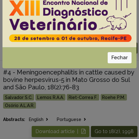
Herpesvírus bovino-5 no Estado do Pará
Riet-Correa G.
Duarte M.D.
Barbosa J.D.
Oliveira C.M.C.
Cerqueira V.D.
Brito M.F.
Riet-Correa F.
Abstracts:
English
Portuguese
Download article |
Go to 26(1), 2006
Fechar
#4 - Meningoencephalitis in cattle caused by
bovine herpesvirus-5 in Mato Grosso do Sul
and São Paulo, 18(2):76-83
Salvador S.C.
Lemos R.A.A.
Riet-Correa F.
Roehe P.M.
Osório A.L.A.R.
Abstracts:
English
Portuguese
Download article |
Go to 18(2), 1998