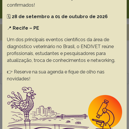
Search
confirmados!
🗓️
28 de setembro a 01 de outubro de 2026
📍
Recife – PE
Toggle navigation
Um dos principais eventos científicos da área de
diagnóstico veterinário no Brasil, o ENDIVET reúne
profissionais, estudantes e pesquisadores para
Resultado da pesquisa (1)
atualização, troca de conhecimentos e networking.
Termo utilizado na pesquisa
👉 Reserve na sua agenda e fique de olho nas
Dioctophymatosis
novidades!
#1 - Dioctophyma renale in 28 dogs:
clinicpathological and ultrasonographic
findings, 35(11):899-905
Silveira C.S.
Diefenbach A.
Mistieri M.L
Machado R.L.
Anjos B.L.