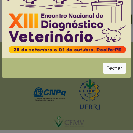
Abstracts:
English
Portuguese
Download article |
Go to 35(11), 2015
Fechar