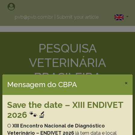
pvb@pvb.com.br
|
Submit your article
PESQUISA
VETERINÁRIA
BRASILEIRA
×
Mensagem do CBPA
Brazilian Journal of Veterinary
Research
Save the date – XIII ENDIVET
2026
🐾🔬
Printed Version ISSN 0100-736X
Online Version ISSN 1678-5150
O
XIII Encontro Nacional de Diagnóstico
Veterinário – ENDIVET 2026
já tem data e local