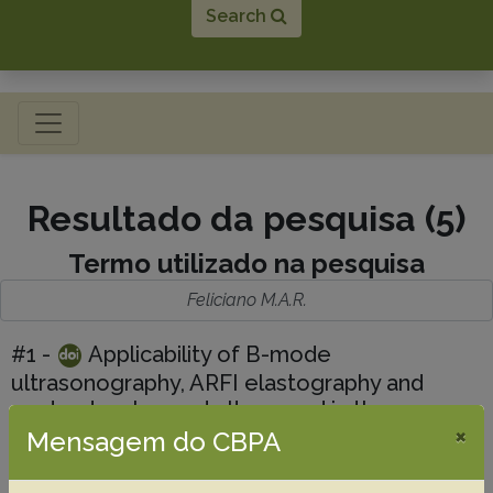
Search
Toggle navigation
Resultado da pesquisa (5)
Termo utilizado na pesquisa
Feliciano M.A.R.
#1 -
Applicability of B-mode
ultrasonography, ARFI elastography and
contrast-enhanced ultrasound in the
×
evaluation of chronic kidney disease in dogs
Mensagem do CBPA
da Cruz I.C.K.
Gasser B.
Maronezi M.C.
Uscategui R.A.R.