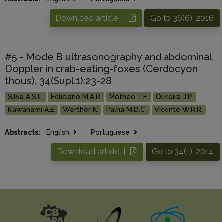
Download article |
Go to 36(6), 2016
#5 - Mode B ultrasonography and abdominal
Doppler in crab-eating-foxes (Cerdocyon
thous), 34(Supl.1):23-28
Silva A.S.L.
Feliciano M.A.R.
Motheo T.F.
Oliveira J.P.
Kawanami A.E.
Werther K.
Palha M.D.C.
Vicente W.R.R.
Abstracts:
English
Portuguese
Download article |
Go to 34(1), 2014