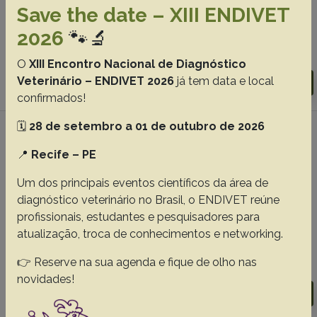
Feliciano M.A.R.
Padilha-Nakaghi L.C.
Aires L.P.N.
Save the date – XIII ENDIVET
da Silva P.D.A.
2026
🐾🔬
Abstracts:
English
Portuguese
O
XIII Encontro Nacional de Diagnóstico
Veterinário – ENDIVET 2026
já tem data e local
Download article |
Go to 41(0), 2021
confirmados!
🗓️
28 de setembro a 01 de outubro de 2026
#2 -
Gestational echobiometry in
📍
Recife – PE
brachycephalic bitches using high-definition
ultrasonography
Um dos principais eventos científicos da área de
Maronezi M.C.
Simões A.P.S.
Uscategui R.A.R.
Pavan L.
diagnóstico veterinário no Brasil, o ENDIVET reúne
Rodrigues M.G.K.
Mariano R.S.G.
Santos V.J.C.
profissionais, estudantes e pesquisadores para
atualização, troca de conhecimentos e networking.
Feliciano M.A.R.
👉 Reserve na sua agenda e fique de olho nas
Abstracts:
English
Portuguese
novidades!
Download article |
Go to 41(0), 2021