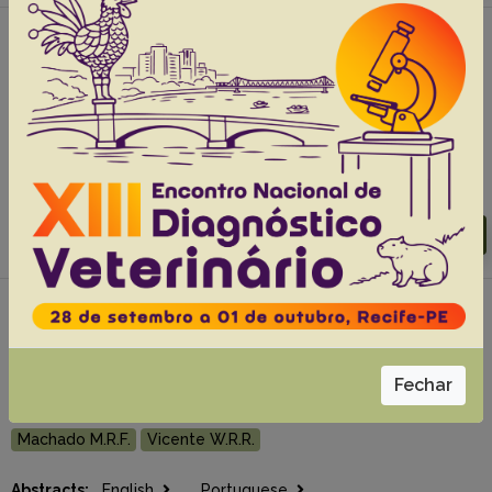
#3 -
Accuracy of ARFI elastography in the
differentiation of cataract stages in dogs
Abreu T.G.M.
Maronezi M.C.
Uscategui R.A.R.
Rocha F.L.
Pádua I.R.M.
Madruga G.M.
Laus J.L.
Feliciano M.A.R.
Abstracts:
English
Portuguese
Download article |
Go to 41(0), 2021
#4 - Electrocardiographic exam in female
spotted pacas (Cuniculus paca), 36(6):559-563
Uscategui R.A.R.
Almeida V.T.
Kawanami A.E.
Fechar
Restan W.A.Z.
Barros F.F.P.C.
Feliciano M.A.R.
Machado M.R.F.
Vicente W.R.R.
Abstracts:
English
Portuguese