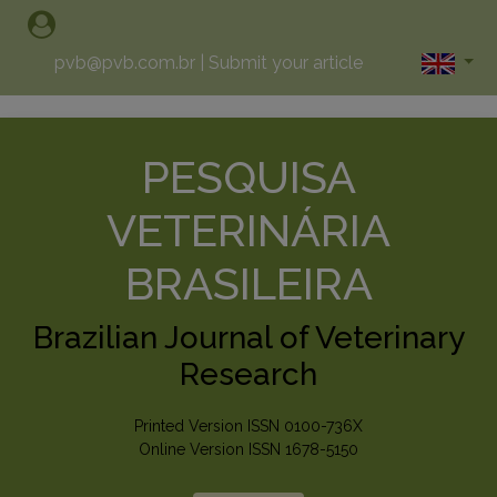
pvb@pvb.com.br
|
Submit your article
PESQUISA
VETERINÁRIA
BRASILEIRA
Brazilian Journal of Veterinary
Research
Printed Version ISSN 0100-736X
Online Version ISSN 1678-5150