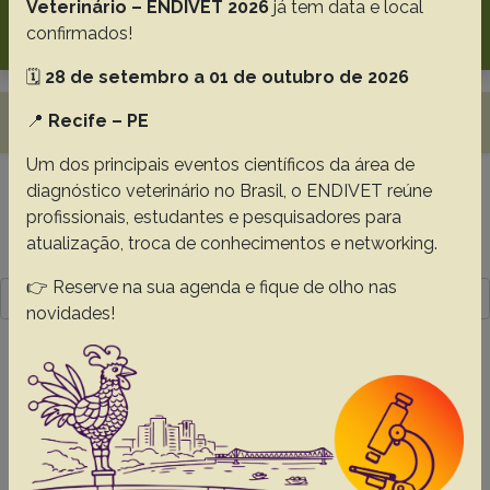
Veterinário – ENDIVET 2026
já tem data e local
Search
confirmados!
🗓️
28 de setembro a 01 de outubro de 2026
Toggle navigation
📍
Recife – PE
Um dos principais eventos científicos da área de
diagnóstico veterinário no Brasil, o ENDIVET reúne
Resultado da pesquisa (1)
profissionais, estudantes e pesquisadores para
atualização, troca de conhecimentos e networking.
Termo utilizado na pesquisa
👉 Reserve na sua agenda e fique de olho nas
Ferreira D.L.
novidades!
#1 -
Crotalaria spectabilis Roth.
(Fabaceae, Papilionoideae) seed poisoning in
cattle and use of liver biopsy to diagnose
subclinical disease
Cavasani J.P.S.
Dias L.
Santos I.G.
Garcia D.M.