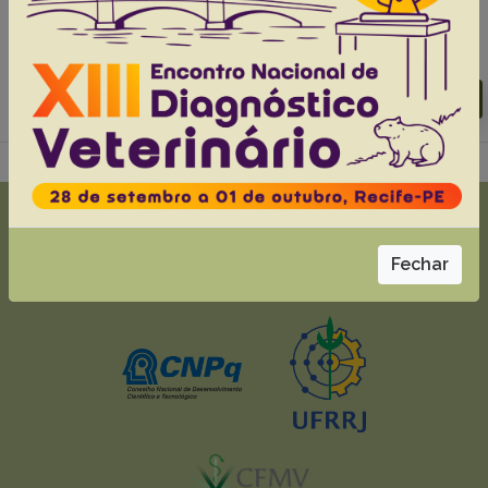
Silva W.D.M.
Ferreira D.L.
Colodel E.M.
Furlan F.H.
Abstracts:
English
Portuguese
Download article |
Go to 44(0), 2024
Fechar