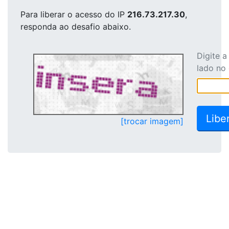
Para liberar o acesso
do IP
216.73.217.30
,
responda ao desafio abaixo.
Digite 
lado no
[trocar imagem]