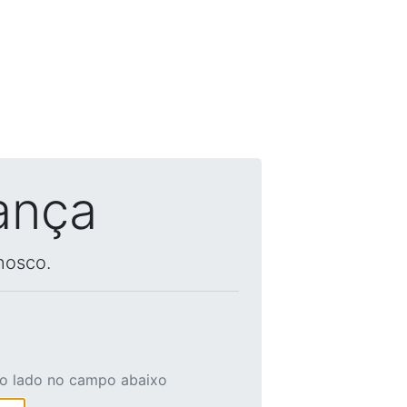
ança
nosco.
ao lado no campo abaixo