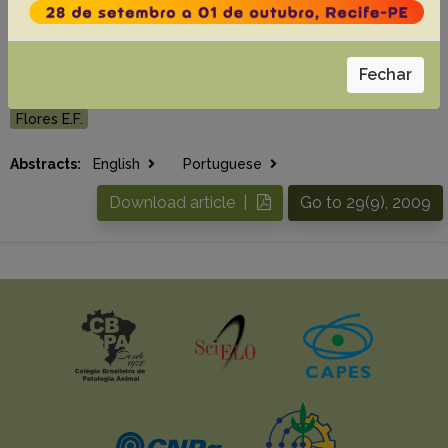
#3 - Shedding and transmission of bovine viral
diarrhea virus by persistently infected calves,
29(9):736-742
Fechar
Arenhart S.
Bauermann F.V.
Oliveira S.A.M.
Weiblen R.
Flores E.F.
Abstracts:
English
Portuguese
Download article |
Go to 29(9), 2009