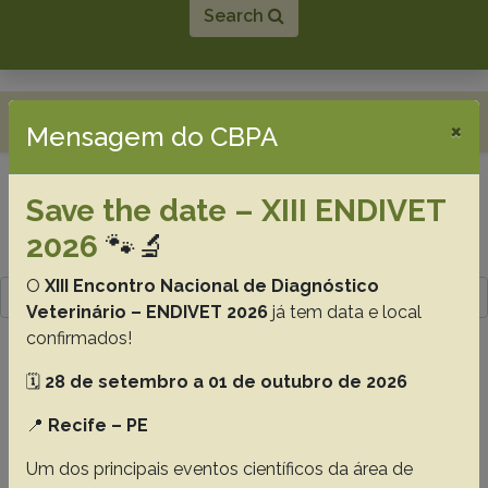
Search
Toggle navigation
×
Mensagem do CBPA
Save the date – XIII ENDIVET
Resultado da pesquisa (3)
2026
🐾🔬
Termo utilizado na pesquisa
O
XIII Encontro Nacional de Diagnóstico
Oliveira S.A.M.
Veterinário – ENDIVET 2026
já tem data e local
confirmados!
#1 - Prokaryotic expression of a truncated
form of bovine herpesvirus 1 glycoprotein E
🗓️
28 de setembro a 01 de outubro de 2026
(gE) and use in an ELISA for gE antibodies,
📍
Recife – PE
33(1):41-46
Oliveira S.A.M.
Brum M.C.S.
Anziliero D.
Dellagostin O.
Um dos principais eventos científicos da área de