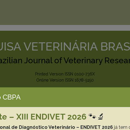
ISA VETERINÁRIA BRAS
azilian Journal of Veterinary Resea
Printed Version ISSN 0100-736X
Online Version ISSN 1678-5150
 CBPA
Search
te – XIII ENDIVET 2026
🐾🔬
on Guidelines
CBPA
Laboratory Support
Donations
ional de Diagnóstico Veterinário – ENDIVET 2026
já tem 