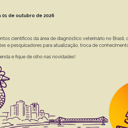
 01 de outubro de 2026
Resultado da pesquisa (5)
Termo utilizado na pesquisa
ntos científicos da área de diagnóstico veterinário no Brasil
Oz C.
ntes e pesquisadores para atualização, troca de conheciment
unoglobulin in Callithrix jacchus primates in capti
enda e fique de olho nas novidades!
oz C.M.
Oba E.
 to 44(0), 2024
Download article |
 of Testudines necropsied in the Distrito Federa
os M.V.B.
Cavalcante A.K.S.
Macêdo J.T.S.A.
Pedroso P.M.O.