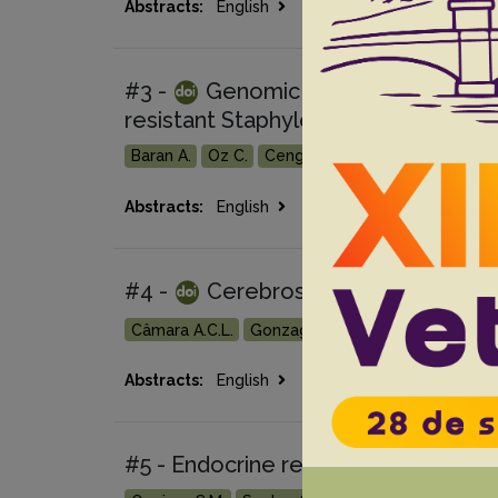
Go 
Abstracts:
English
Portuguese
#3 -
Genomic characterization, an
resistant Staphylococcus aureus isol
Baran A.
Oz C.
Cengiz S.
Adiguzel M.C.
Go 
Abstracts:
English
Portuguese
#4 -
Cerebrospinal fluid analysis
Câmara A.C.L.
Gonzaga M.C.
Ziober T.M.
Que
Go 
Abstracts:
English
Portuguese
#5 - Endocrine response to physical r