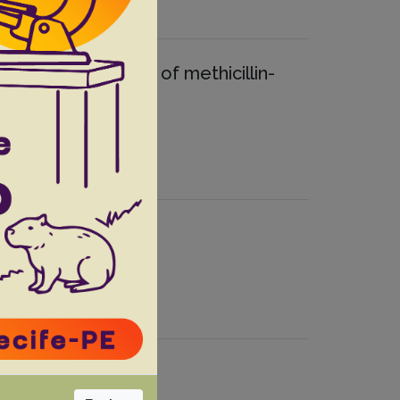
biofilm production of methicillin-
n Eastern Turkey
 B.
6(Supl.1):41-45