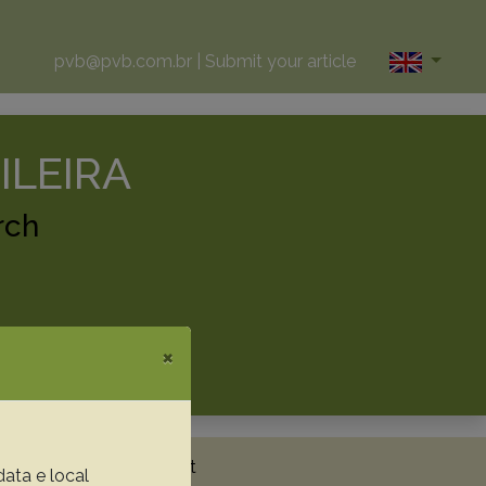
pvb@pvb.com.br
|
Submit your article
ILEIRA
rch
×
News
Metrics
Contact
data e local