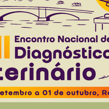
to 42(0), 2022
Download article |
timicrobial resistance profiles, enterotoxin, and 
ated from clinical and animal products origins i
to 42(0), 2022
Download article |
 in 58 ruminants showing neurological disorders
iroz C.R.R.
Fino T.C.M.
Castro M.B.
Borges J.R.J.
Soto-Blanco
to 40(5), 2020
Download article |
estraint and isolation in blue-fronted parrots, 3