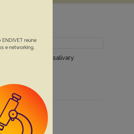
, o ENDIVET reúne
os e networking.
vity running title: salivary
l, Brazil