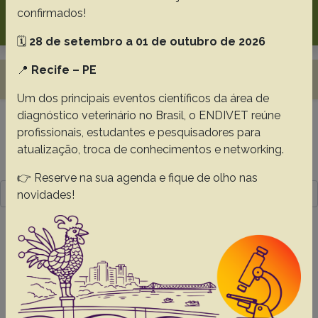
Search
confirmados!
🗓️
28 de setembro a 01 de outubro de 2026
📍
Recife – PE
Toggle navigation
Um dos principais eventos científicos da área de
diagnóstico veterinário no Brasil, o ENDIVET reúne
profissionais, estudantes e pesquisadores para
Resultado da pesquisa (1)
atualização, troca de conhecimentos e networking.
Termo utilizado na pesquisa
👉 Reserve na sua agenda e fique de olho nas
Santiago Neto J.M.
novidades!
#1 -
Macroscopic and microscopic
morphology of the trachea and lungs of giant
anteater (Myrmecophaga tridactyla)
Oliveira E.
Nascente E.P.
Oliveira L.P.
Santiago Neto J.M.
Roquete J.C.
Santin A.P.I.
Moura V.M.B.D.