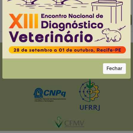
Abstracts:
English
Portuguese
Download article |
Go to 40(12), 2020
Fechar