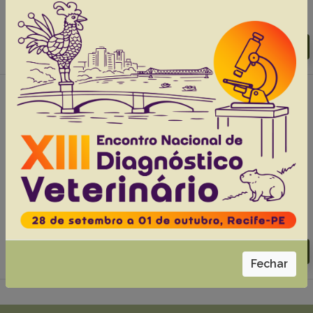
Abstracts:
English
Portuguese
Download article |
Go to 37(1), 2017
#2 - Major health problems and their
economic impact on beef cattle under two
different feedlot systems in Brazil, 36(9):837-
843
Malafaia P.
Granato T.A.L.
Costa R.M.
Souza V.C.
Costa D.F.A.
Tokarnia C.H.
Abstracts:
English
Portuguese
Download article |
Go to 36(9), 2016
Fechar