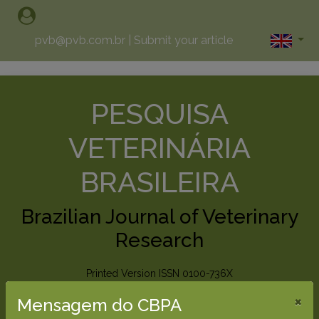
pvb@pvb.com.br
|
Submit your article
PESQUISA
VETERINÁRIA
BRASILEIRA
Brazilian Journal of Veterinary
Research
Printed Version ISSN 0100-736X
Online Version ISSN 1678-5150
×
Mensagem do CBPA