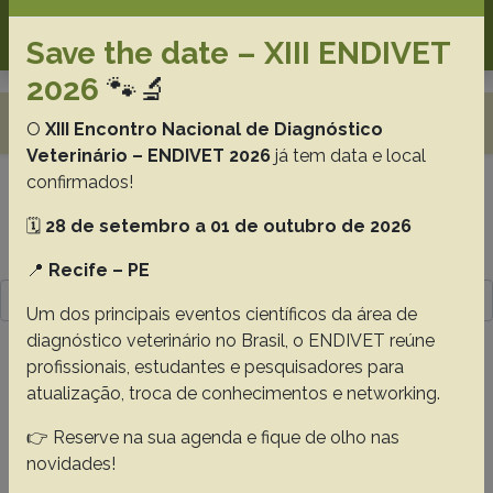
Search
Save the date – XIII ENDIVET
2026
🐾🔬
Toggle navigation
O
XIII Encontro Nacional de Diagnóstico
Veterinário – ENDIVET 2026
já tem data e local
confirmados!
Resultado da pesquisa (2)
🗓️
28 de setembro a 01 de outubro de 2026
Termo utilizado na pesquisa
📍
Recife – PE
Souza V.C.
Um dos principais eventos científicos da área de
diagnóstico veterinário no Brasil, o ENDIVET reúne
#1 -
A simple and fast sampling method
profissionais, estudantes e pesquisadores para
for chemical analyses and densitometry of
atualização, troca de conhecimentos e networking.
bones through rib biopsies in cattle
👉 Reserve na sua agenda e fique de olho nas
Malafaia P.
Salcedo Y.T.G.
Uscategui R.A.R.
Souza V.C.
novidades!
Costa D.F.A.
Berchielli T.T.