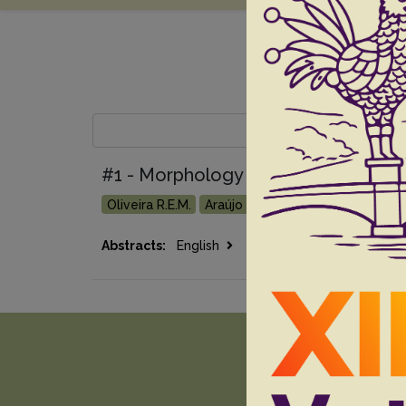
#1 - Morphology of rhea’s cloacal b
Oliveira R.E.M.
Araújo Júnior H.N.
Câmara F.V.
Go 
Abstracts:
English
Portuguese