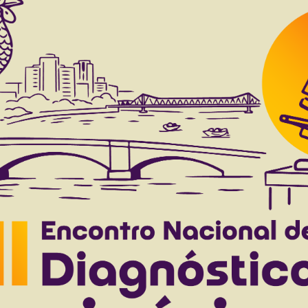
Resultado da pesquisa (1)
Termo utilizado na pesquisa
cloacal bursa
ursa, Rhea americana americana Linnaeus, 1758, 
Oliveira F.D.
Costa H.S.
Bezerra F.V.F.
Moura C.E.B.
Oliveira M.
to 38(8), 2018
Download article |