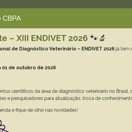
 CBPA
te – XIII ENDIVET 2026
🐾🔬
ISA VETERINÁRIA BRAS
ional de Diagnóstico Veterinário – ENDIVET 2026
já tem 
azilian Journal of Veterinary Resea
 01 de outubro de 2026
Printed Version ISSN 0100-736X
Online Version ISSN 1678-5150
ntos científicos da área de diagnóstico veterinário no Brasil
ntes e pesquisadores para atualização, troca de conheciment
Search
enda e fique de olho nas novidades!
on Guidelines
CBPA
Laboratory Support
Donations