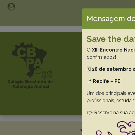
Mensagem do
Save the da
PESQU
O
XIII Encontro Nac
confirmados!
Br
🗓️
28 de setembro a
📍
Recife – PE
Um dos principais eve
profissionais, estuda
👉 Reserve na sua ag
About
Submissi