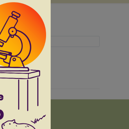
38(8):1696-1704
F.