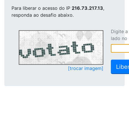
Para liberar o acesso
do IP
216.73.217.13
,
responda ao desafio abaixo.
Digite 
lado no
[trocar imagem]