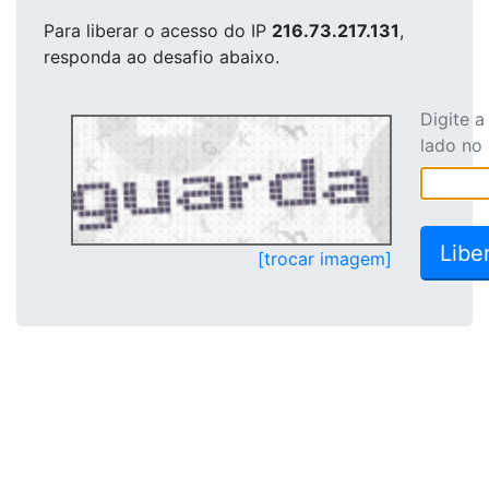
Para liberar o acesso
do IP
216.73.217.131
,
responda ao desafio abaixo.
Digite 
lado no
[trocar imagem]