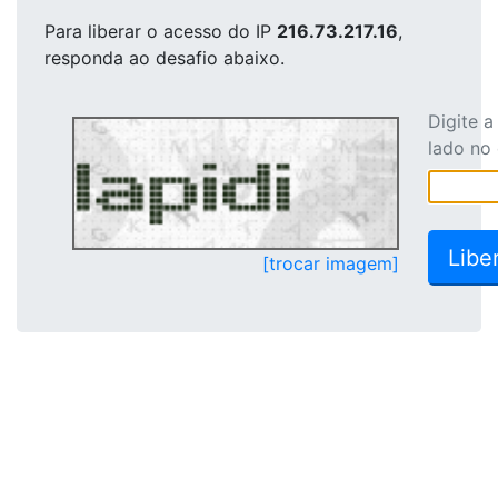
Para liberar o acesso
do IP
216.73.217.16
,
responda ao desafio abaixo.
Digite 
lado no
[trocar imagem]