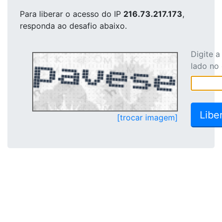
Para liberar o acesso
do IP
216.73.217.173
,
responda ao desafio abaixo.
Digite 
lado no
[trocar imagem]