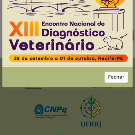
Silva B.B.F.
Cardoso E.R.N.
Kakimori M.T.A.
Vieira T.S.W.J.
Krawczak F.S.
Moraes-Filho J.
Vieira R.F.C.
Horta M.C.
Abstracts:
English
Portuguese
Download article |
Go to 44(0), 2024
Fechar