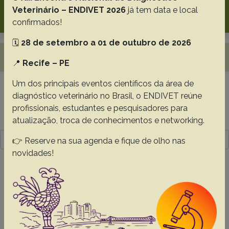
Search
Veterinário – ENDIVET 2026
já tem data e local
confirmados!
🗓️
28 de setembro a 01 de outubro de 2026
Toggle navigation
📍
Recife – PE
Um dos principais eventos científicos da área de
diagnóstico veterinário no Brasil, o ENDIVET reúne
Resultado da pesquisa (1)
profissionais, estudantes e pesquisadores para
Termo utilizado na pesquisa
atualização, troca de conhecimentos e networking.
Evaristo A.M.C.F.
👉 Reserve na sua agenda e fique de olho nas
novidades!
#1 -
Co-infection by tick-borne pathogens
and Leishmania spp. in dogs with clinical
signs suggestive of leishmaniasis from an
endemic area in northeastern Brazil
Evaristo A.M.C.F.
Santos P.T.T.
Sé F.S.
Collere F.C.M.