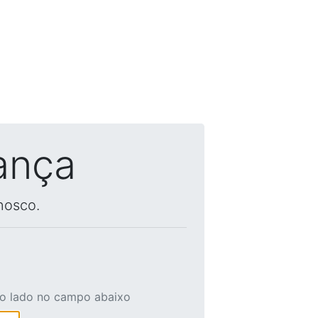
ança
nosco.
ao lado no campo abaixo