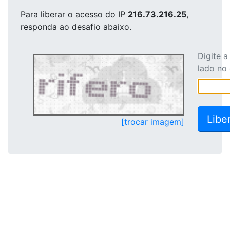
Para liberar o acesso
do IP
216.73.216.25
,
responda ao desafio abaixo.
Digite 
lado no
[trocar imagem]