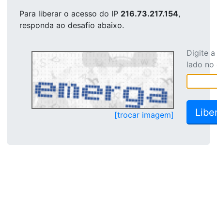
Para liberar o acesso
do IP
216.73.217.154
,
responda ao desafio abaixo.
Digite 
lado no
[trocar imagem]