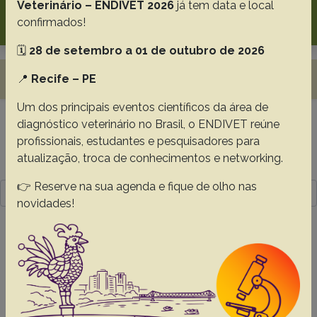
Veterinário – ENDIVET 2026
já tem data e local
Search
confirmados!
🗓️
28 de setembro a 01 de outubro de 2026
Toggle navigation
📍
Recife – PE
Um dos principais eventos científicos da área de
diagnóstico veterinário no Brasil, o ENDIVET reúne
Resultado da pesquisa (1)
profissionais, estudantes e pesquisadores para
atualização, troca de conhecimentos e networking.
Termo utilizado na pesquisa
👉 Reserve na sua agenda e fique de olho nas
Lima T.S. Bom H.A.S.C.
novidades!
#1 -
Leiomyosarcoma associated with
acute abdomen and uterine torsion in a
white-collared peccary (Tayassu tajacu)
Melo E.T.
Lima T.S. Bom H.A.S.C.
Silva-Filho G.B.
Fonseca S.M.C.
Santos J.R.P.
Andrade A.C.
Lima P.A.C.P.