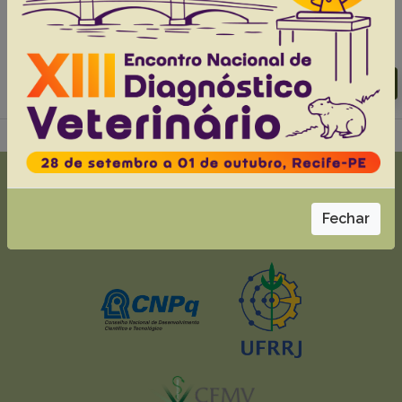
Evêncio-Neto J.
Mendonça F.S.
Abstracts:
English
Portuguese
Download article |
Go to 44(0), 2024
Fechar