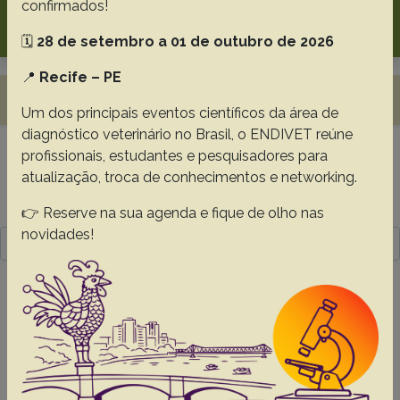
confirmados!
Search
🗓️
28 de setembro a 01 de outubro de 2026
📍
Recife – PE
Toggle navigation
Um dos principais eventos científicos da área de
diagnóstico veterinário no Brasil, o ENDIVET reúne
profissionais, estudantes e pesquisadores para
Resultado da pesquisa (1)
atualização, troca de conhecimentos e networking.
Termo utilizado na pesquisa
👉 Reserve na sua agenda e fique de olho nas
novidades!
Pavelski M.
#1 -
Fungal pneumonia in dogs and cats
with pulmonary clinical signs in southern Brazil
Pavelski M.
Seixas S.V.
Warth J.F.G.
Souza C.
Dittrich R.L.
Froes T.R.