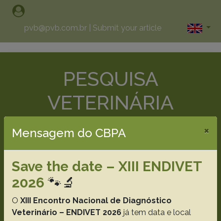
pvb@pvb.com.br
|
Submit your article
PESQUISA
VETERINÁRIA
BRASILEIRA
×
Mensagem do CBPA
Brazilian Journal of Veterinary
Save the date – XIII ENDIVET
Research
2026
🐾🔬
Printed Version ISSN 0100-736X
O
XIII Encontro Nacional de Diagnóstico
Online Version ISSN 1678-5150
Veterinário – ENDIVET 2026
já tem data e local