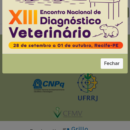
Abstracts:
English
Portuguese
Download article |
Go to 38(4), 2018
Fechar