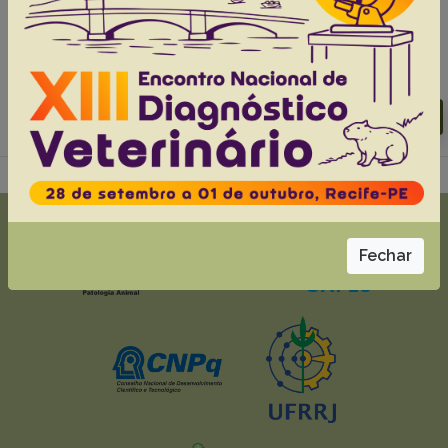
Cunha Filho L.F.C.
Pertile S.F.N.
Quintiliano M.H.
Queiroz G.R.
Abstracts:
English
Portuguese
Download article |
Go to 42(0), 2022
Fechar