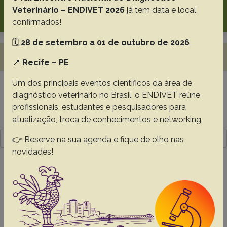
Search
Veterinário – ENDIVET 2026
já tem data e local
confirmados!
🗓️
28 de setembro a 01 de outubro de 2026
Toggle navigation
📍
Recife – PE
Um dos principais eventos científicos da área de
diagnóstico veterinário no Brasil, o ENDIVET reúne
Resultado da pesquisa (1)
profissionais, estudantes e pesquisadores para
Termo utilizado na pesquisa
atualização, troca de conhecimentos e networking.
Queiroz A.T.Z.
👉 Reserve na sua agenda e fique de olho nas
novidades!
#1 -
Characterization and frequency of
foot injuries and foot-related lameness in a
sheep herd with prophylactic measures for
foot-related diseases
Queiroz A.T.Z.
Barreto J.V.P.
Lazarin M.
Crisótomo M.L.L.