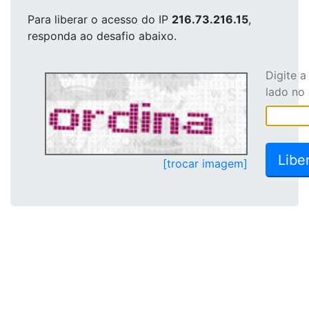
Para liberar o acesso
do IP
216.73.216.15
,
responda ao desafio abaixo.
Digite 
lado no
[trocar imagem]