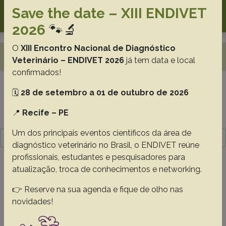
Search
Save the date – XIII ENDIVET
2026
🐾🔬
O
XIII Encontro Nacional de Diagnóstico
Toggle navigation
Veterinário – ENDIVET 2026
já tem data e local
confirmados!
🗓️
28 de setembro a 01 de outubro de 2026
Resultado da pesquisa (2)
📍
Recife – PE
Termo utilizado na pesquisa
Um dos principais eventos científicos da área de
Silva J.P.G.
diagnóstico veterinário no Brasil, o ENDIVET reúne
profissionais, estudantes e pesquisadores para
#1 -
Dorsal thermal necrosis in a Brazilian
atualização, troca de conhecimentos e networking.
sheep flock
👉 Reserve na sua agenda e fique de olho nas
Lima T.S.
Fonseca S.M.C.
Silva Filho G.B.
Silva J.P.G.
novidades!
Tenório M.S.M.
Melo E.T.
Lucena R.B.
Mendonça F.S.