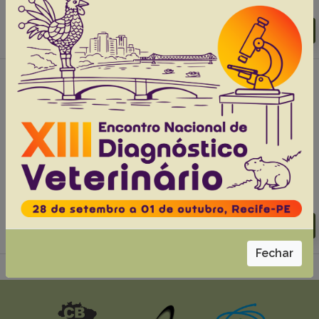
Abstracts:
English
Portuguese
Download article |
Go to 43(0), 2023
#2 -
Bilateral perirenal fat necrosis in a
sambar deer (Rusa unicolor)
Bernardo A.C.M.R.
Lima T.S.
Fonseca S.M.C.
Silva-Filho G.B.
Bom H.A.S.C.
Melo E.T.
Silva J.P.G.
Mendonça F.S.
Abstracts:
English
Portuguese
Download article |
Go to 43(0), 2023
Fechar