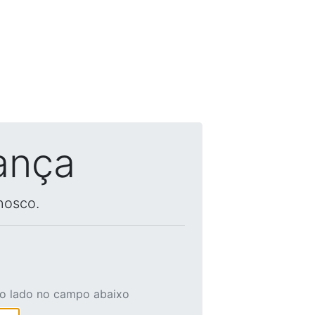
ança
nosco.
ao lado no campo abaixo