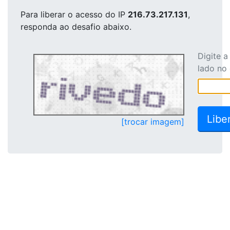
Para liberar o acesso
do IP
216.73.217.131
,
responda ao desafio abaixo.
Digite 
lado no
[trocar imagem]