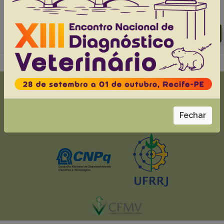
Abstracts:
English
Portuguese
Download article |
Go to 44(0), 2024
Fechar