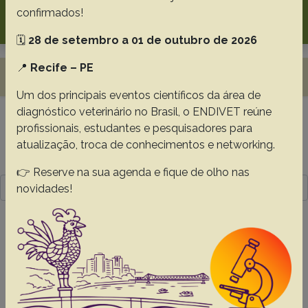
Search
confirmados!
🗓️
28 de setembro a 01 de outubro de 2026
📍
Recife – PE
Toggle navigation
Um dos principais eventos científicos da área de
diagnóstico veterinário no Brasil, o ENDIVET reúne
profissionais, estudantes e pesquisadores para
Resultado da pesquisa (1)
atualização, troca de conhecimentos e networking.
Termo utilizado na pesquisa
👉 Reserve na sua agenda e fique de olho nas
nesfatin-1
novidades!
#1 -
Distribution of nesfatin-1 expression
in Bactrian camels and its impact on
adipocyte glucose metabolism
Yu S.
Chen B.J.
Bai H.Y.
Ai D.
Li Z.Y.
Niu Y.R.
He X.C.
Yu W.
Du S.M. Jin J.J.
Yao H.Q.