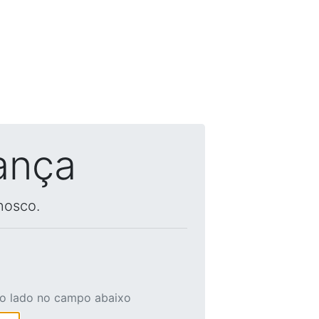
ança
nosco.
ao lado no campo abaixo