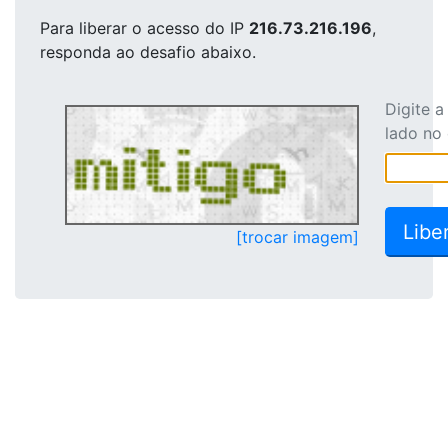
Para liberar o acesso
do IP
216.73.216.196
,
responda ao desafio abaixo.
Digite 
lado no
[trocar imagem]