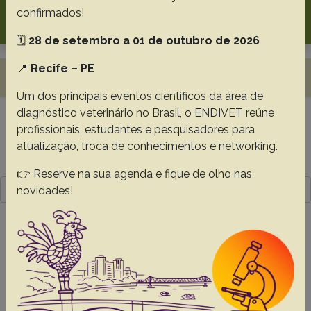
Search
confirmados!
🗓️
28 de setembro a 01 de outubro de 2026
📍
Recife – PE
Toggle navigation
Um dos principais eventos científicos da área de
diagnóstico veterinário no Brasil, o ENDIVET reúne
profissionais, estudantes e pesquisadores para
Resultado da pesquisa (1)
atualização, troca de conhecimentos e networking.
Termo utilizado na pesquisa
👉 Reserve na sua agenda e fique de olho nas
the aim of this study was to describe and correlate clinical
novidades!
and laboratory alterations in overweight and obese cats
#1 -
Clinical-laboratory evaluation of
overweight and obese cats seen in routine
clinical practice
Araujo SL
Martins PL
Pereira THS
Silva ING
Morais GB
Evangelista JSAM.