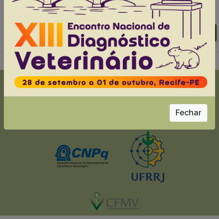
Abstracts:
English
Portuguese
Download article |
Go to 45(0), 2025
Fechar