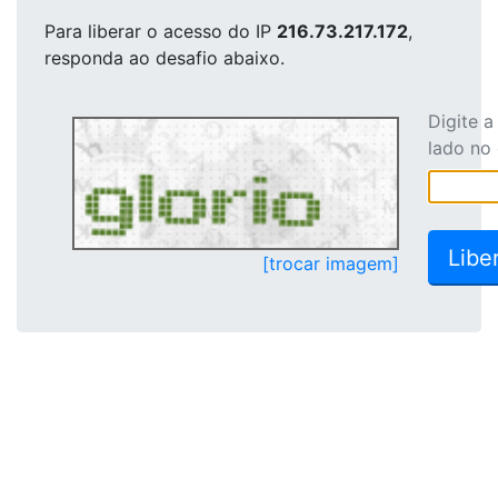
Para liberar o acesso
do IP
216.73.217.172
,
responda ao desafio abaixo.
Digite 
lado no
[trocar imagem]