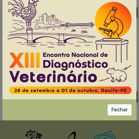
Abstracts:
English
Portuguese
Download article |
Go to 36(1), 2016
#2 - Morphology of the larynx of agouti
(Dasyprocta sp.), 34(6):593-598
Silva A.B.S.
Santos T.M.V.
Carvalho M.A.M.
Guerra P.S.L. Rizzo M.S.
Araújo W.R.
Torres C.B.B.
Conde-Junior A.M.
Abstracts:
English
Portuguese
Download article |
Go to 34(6), 2014
Fechar