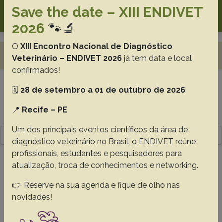
Search
Save the date – XIII ENDIVET
2026
🐾🔬
O
XIII Encontro Nacional de Diagnóstico
Toggle navigation
Veterinário – ENDIVET 2026
já tem data e local
confirmados!
🗓️
28 de setembro a 01 de outubro de 2026
Resultado da pesquisa (2)
📍
Recife – PE
Termo utilizado na pesquisa
Um dos principais eventos científicos da área de
laringe
diagnóstico veterinário no Brasil, o ENDIVET reúne
profissionais, estudantes e pesquisadores para
#1 - Laryngeal morphology in Cerdocyon
atualização, troca de conhecimentos e networking.
thous (Linnaeus, 1766), 36(1):45-54
👉 Reserve na sua agenda e fique de olho nas
Souza Junior P.
Carvalho N.C.
Mattos K.
Anjos B.L.
novidades!
Santos A.L.Q.