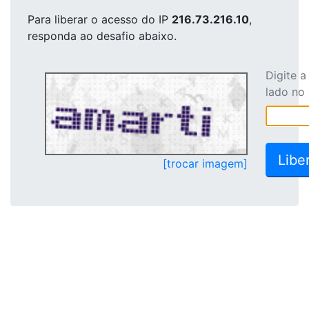
Para liberar o acesso
do IP
216.73.216.10
,
responda ao desafio abaixo.
Digite 
lado no
[trocar imagem]