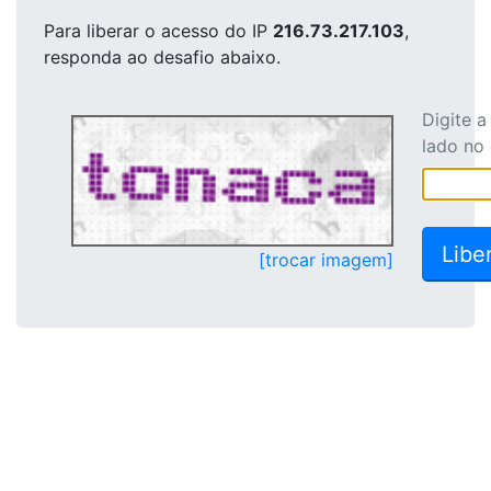
Para liberar o acesso
do IP
216.73.217.103
,
responda ao desafio abaixo.
Digite 
lado no
[trocar imagem]