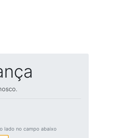
ança
nosco.
ao lado no campo abaixo