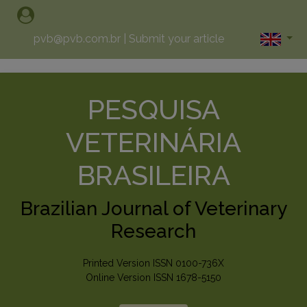
pvb@pvb.com.br
|
Submit your article
PESQUISA
VETERINÁRIA
BRASILEIRA
Brazilian Journal of Veterinary
Research
Printed Version ISSN 0100-736X
Online Version ISSN 1678-5150