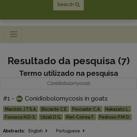
Search
Toggle navigation
Resultado da pesquisa (7)
Termo utilizado na pesquisa
Conidiobolomycosis
#1 -
Conidiobolomycosis in goats
Macêdo J.T.S.A.
Biscarde C.E.
Pescador C.A.
Nakazato L.
Fonseca N.D-S.
Ubiali D.G.
Riet-Correa F.
Pedroso P.M.O.
Abstracts:
English
Portuguese