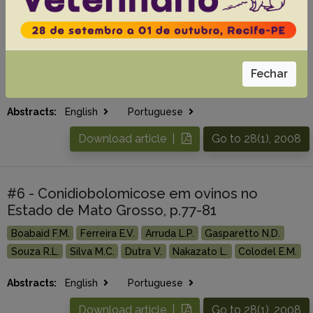
#5 - Outbreaks of rhinofacial and
rhinopharyngeal zygomycosis in sheep in
Paraíba, northeastern Brazil, p.29-35
Riet-Correa F.
Dantas A.F.M.
Azevedo E.O.
Simões S.D.V.
Fechar
Silva S.M.S.
Vilela R.
Mendoza L.
Abstracts:
English
Portuguese
Download article |
Go to 28(1), 2008
#6 - Conidiobolomicose em ovinos no
Estado de Mato Grosso, p.77-81
Boabaid F.M.
Ferreira E.V.
Arruda L.P.
Gasparetto N.D.
Souza R.L.
Silva M.C.
Dutra V.
Nakazato L.
Colodel E.M.
Abstracts:
English
Portuguese
Download article |
Go to 28(1), 2008