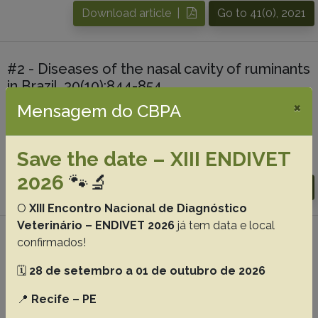
Download article |
Go to 41(0), 2021
#2 - Diseases of the nasal cavity of ruminants
in Brazil, 30(10):844-854
×
Mensagem do CBPA
Portela R.A.
Riet-Correa F.
Garino-Junior F.
Dantas A.F.M.
Simões S.V.D.
Silva S.M.S.
Save the date – XIII ENDIVET
Abstracts:
English
Portuguese
2026
🐾🔬
Download article |
Go to 30(10), 2010
O
XIII Encontro Nacional de Diagnóstico
Veterinário – ENDIVET 2026
já tem data e local
#3 - Conidiobolomycosis caused by
confirmados!
Conidiobolus lamprauges in sheep in the
🗓️
28 de setembro a 01 de outubro de 2026
state of Santa Catarina, Brazil, 30(7):529-532
📍
Recife – PE
Furlan F.H.
Lucioli J.
Veronezi L.O.
Fonteque J.H.