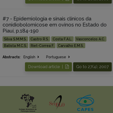
#7 - Epidemiologia e sinais clínicos da
conidiobolomicose em ovinos no Estado do
Piauí, p.184-190
Silva S.M.M.S.
Castro R.S.
Costa F.A.L.
Vasconcelos A.C.
Batista M.C.S.
Riet-Correa F.
Carvalho E.M.S.
Abstracts:
English
Portuguese
Download article |
Go to 27(4), 2007