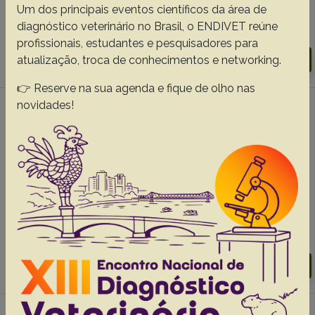
Traverso S.D.
Nakazato L.
Gava A.
Um dos principais eventos científicos da área de
diagnóstico veterinário no Brasil, o ENDIVET reúne
Abstracts:
English
Portuguese
profissionais, estudantes e pesquisadores para
Download article |
Go to 30(7), 2010
atualização, troca de conhecimentos e networking.
👉 Reserve na sua agenda e fique de olho nas
novidades!
#4 - Hemograma, proteinograma, ionograma
e dosagens bioquímicas e enzimáticas de
ovinos acometidos de conidiobolomicose no
Nordeste do Brasil, p.17-24
Batista M.C.S
Castro R.S.
Rego E.W.
Carvalho A.A.
Silva S.M.S.
Carvalho C.D.D.
Riet-Correa F.
Abstracts:
English
Portuguese
Download article |
Go to 29(1), 2009