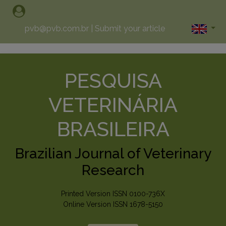
pvb@pvb.com.br
|
Submit your article
PESQUISA
VETERINÁRIA
BRASILEIRA
Brazilian Journal of Veterinary
Research
Printed Version ISSN 0100-736X
Online Version ISSN 1678-5150