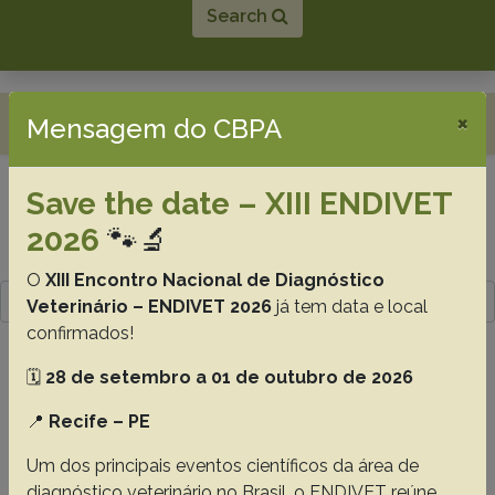
Search
Toggle navigation
×
Mensagem do CBPA
Save the date – XIII ENDIVET
Resultado da pesquisa (3)
2026
🐾🔬
Termo utilizado na pesquisa
O
XIII Encontro Nacional de Diagnóstico
armadillo
Veterinário – ENDIVET 2026
já tem data e local
confirmados!
#1 -
Casuistry of xenarthrans treated at
🗓️
28 de setembro a 01 de outubro de 2026
the Veterinary Hospital of the Federal
University of Pará, Brazilian Amazon
📍
Recife – PE
Almeida D.V.C.
Matos P.C.M.
Soares A.R.B.
Lopes C.T.A.
Um dos principais eventos científicos da área de
Domingues S.F.S.
diagnóstico veterinário no Brasil, o ENDIVET reúne