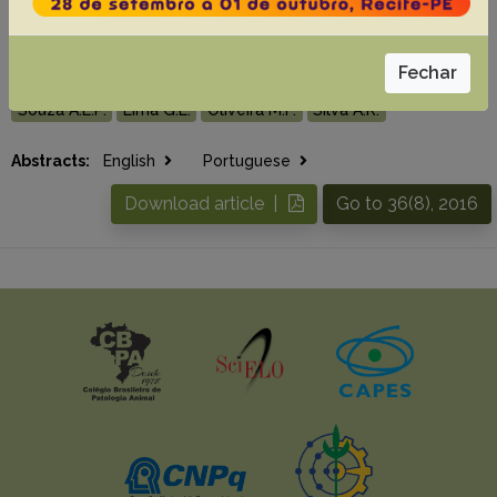
banded armadillos (Euphractus sexcinctus)
due to cryopreservation, 36(8):767-774
Fechar
Sousa P.C.
Santos E.A.A.
Silva A.M.
Bezerra J.A.B.
Souza A.L.P.
Lima G.L.
Oliveira M.F.
Silva A.R.
Abstracts:
English
Portuguese
Download article |
Go to 36(8), 2016