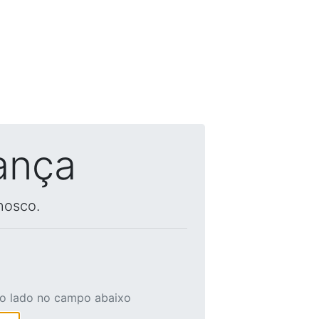
ança
nosco.
ao lado no campo abaixo