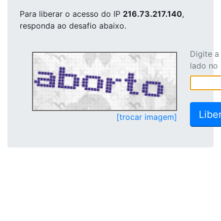
Para liberar o acesso
do IP
216.73.217.140
,
responda ao desafio abaixo.
Digite 
lado no
[trocar imagem]