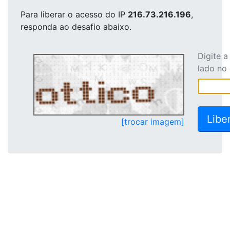
Para liberar o acesso
do IP
216.73.216.196
,
responda ao desafio abaixo.
Digite 
lado no
[trocar imagem]